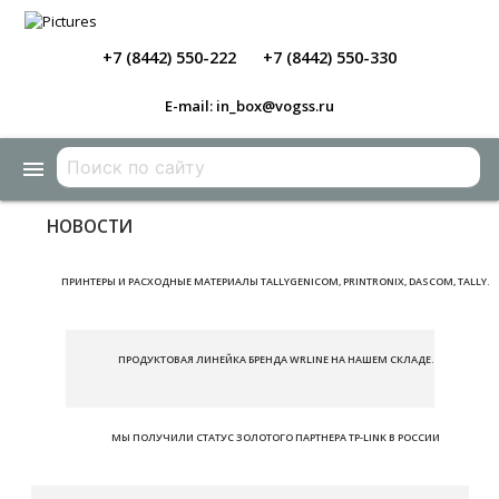
+7 (8442) 550-222
+7 (8442) 550-330
E-mail: in_box@vogss.ru
menu
НОВОСТИ
ПРИНТЕРЫ И РАСХОДНЫЕ МАТЕРИАЛЫ TALLYGENICOM, PRINTRONIX, DASCOM, TALLY.
ПРОДУКТОВАЯ ЛИНЕЙКА БРЕНДА WRLINE НА НАШЕМ СКЛАДЕ.
МЫ ПОЛУЧИЛИ СТАТУС ЗОЛОТОГО ПАРТНЕРА TP-LINK В РОССИИ