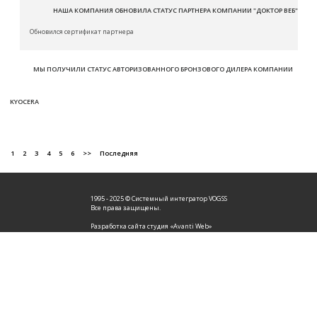
НАША КОМПАНИЯ ОБНОВИЛА СТАТУС ПАРТНЕРА КОМПАНИИ "ДОКТОР ВЕБ"
Обновился сертификат партнера
МЫ ПОЛУЧИЛИ СТАТУС АВТОРИЗОВАННОГО БРОНЗОВОГО ДИЛЕРА КОМПАНИИ
KYOCERA
1
2
3
4
5
6
>>
Последняя
1995 - 2025 © Системный интегратор VOGSS
Все права защищены.
Разработка сайта студия «Avanti Web»