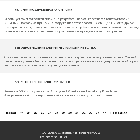
«ЭЛИНА» МОДЕРНИЗИРОВАЛА «ГРОМ»
«Гром», устройство громкой связи, был разработан несколько лет назад конструкторами
«ЭЛИНЫ». Его сразу же приняли на вооружение автозаправочные станции и многие другие
предприятиями, где в силу специфики деятельности требовалось наличие громкой связи между
клиентом и оператором, различными участками и подразделениями предприятия.
ВЫГОДНОЕ РЕШЕНИЕ ДЛЯ ФИТНЕС-КЛУБОВ И НЕ ТОЛЬКО
С каждым годом растет количество фитнес и спортклубов с высоким уровнем сервиса. У людей
повышается уровень благосостояния, они готовы тратить деньги на поддержание своей формы,
но при этом и ужесточилась конкуренция за клиента.
APC AUTHORIZED RELIABILITY PROVIDER
Компания VOGS'S получила новый статус — APC Authorized Reliability Provider —
Авторизованный поставщик решений на основе архитектуры InfraStruXure.
Первая
<<
24
25
26
27
28
29
30
31
32
33
34
>>
Последняя
1995 - 2025 © Системный интегратор VOGSS
Все права защищены.