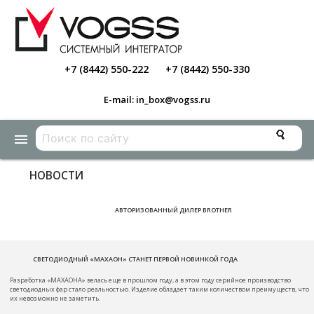
+7 (8442) 550-222
+7 (8442) 550-330
E-mail: in_box@vogss.ru
menu
НОВОСТИ
АВТОРИЗОВАННЫЙ ДИЛЕР BROTHER
СВЕТОДИОДНЫЙ «МАХАОН» СТАНЕТ ПЕРВОЙ НОВИНКОЙ ГОДА
Разработка «МАХАОНА» велась еще в прошлом году, а в этом году серийное производство
светодиодных фар стало реальностью. Изделие обладает таким количеством преимуществ, что
их невозможно не заметить.