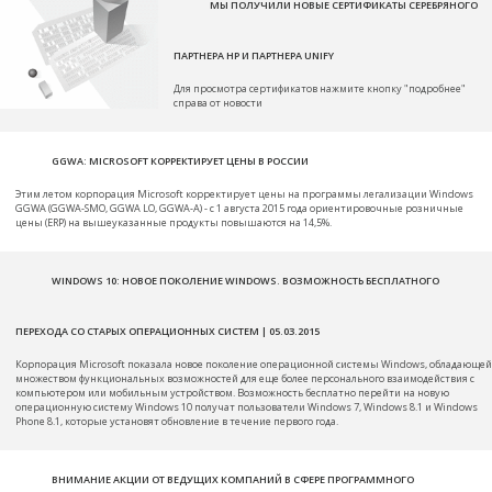
МЫ ПОЛУЧИЛИ НОВЫЕ СЕРТИФИКАТЫ СЕРЕБРЯНОГО
ПАРТНЕРА HP И ПАРТНЕРА UNIFY
Для просмотра сертификатов нажмите кнопку "подробнее"
справа от новости
GGWA: MICROSOFT КОРРЕКТИРУЕТ ЦЕНЫ В РОССИИ
Этим летом корпорация Microsoft корректирует цены на программы легализации Windows
GGWA (GGWA-SMO, GGWA LO, GGWA-A) - c 1 августа 2015 года ориентировочные розничные
цены (ERP) на вышеуказанные продукты повышаются на 14,5%.
WINDOWS 10: НОВОЕ ПОКОЛЕНИЕ WINDOWS. ВОЗМОЖНОСТЬ БЕСПЛАТНОГО
ПЕРЕХОДА СО СТАРЫХ ОПЕРАЦИОННЫХ СИСТЕМ | 05.03.2015
Корпорация Microsoft показала новое поколение операционной системы Windows, обладающей
множеством функциональных возможностей для еще более персонального взаимодействия с
компьютером или мобильным устройством. Возможность бесплатно перейти на новую
операционную систему Windows 10 получат пользователи Windows 7, Windows 8.1 и Windows
Phone 8.1, которые установят обновление в течение первого года.
ВНИМАНИЕ АКЦИИ ОТ ВЕДУЩИХ КОМПАНИЙ В СФЕРЕ ПРОГРАММНОГО