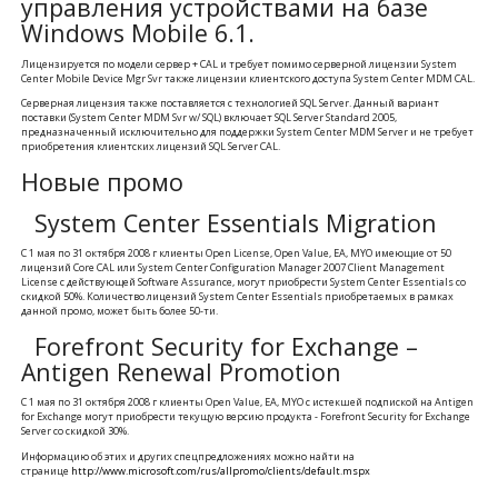
управления устройствами на базе
Windows Mobile 6.1.
Лицензируется по модели сервер + CAL и требует помимо серверной лицензии System
Center Mobile Device Mgr Svr также лицензии клиентского доступа System Center MDM CAL.
Серверная лицензия также поставляется с технологией SQL Server. Данный вариант
поставки (System Center MDM Svr w/ SQL) включает SQL Server Standard 2005,
предназначенный исключительно для поддержки System Center MDM Server и не требует
приобретения клиентских лицензий SQL Server CAL.
Новые промо
System Center Essentials Migration
С 1 мая по 31 октября 2008 г клиенты Open License, Open Value, EA, MYO имеющие от 50
лицензий Core CAL или System Center Configuration Manager 2007 Client Management
License с действующей Software Assurance, могут приобрести System Center Essentials со
скидкой 50%. Количество лицензий System Center Essentials приобретаемых в рамках
данной промо, может быть более 50-ти.
Forefront Security for Exchange –
Antigen Renewal Promotion
С 1 мая по 31 октября 2008 г клиенты Open Value, EA, MYO с истекшей подпиской на Antigen
for Exchange могут приобрести текущую версию продукта - Forefront Security for Exchange
Server со скидкой 30%.
Информацию об этих и других спецпредложениях можно найти на
странице
http://www.microsoft.com/rus/allpromo/clients/default.mspx