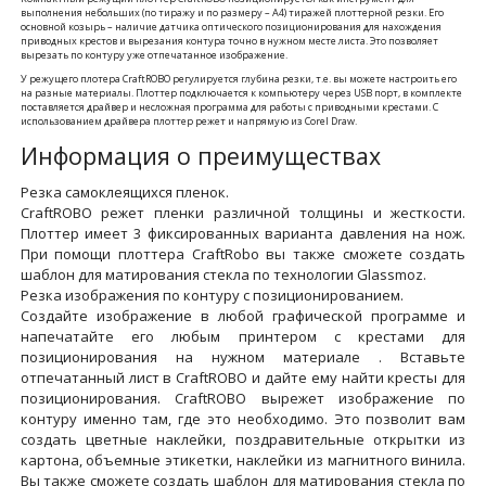
выполнения небольших (по тиражу и по размеру – A4) тиражей плоттерной резки. Его
основной козырь – наличие датчика оптического позиционирования для нахождения
приводных крестов и вырезания контура точно в нужном месте листа. Это позволяет
вырезать по контуру уже отпечатанное изображение.
У режущего плотера CraftROBO регулируется глубина резки, т.е. вы можете настроить его
на разные материалы. Плоттер подключается к компьютеру через USB порт, в комплекте
поставляется драйвер и несложная программа для работы с приводными крестами. С
использованием драйвера плоттер режет и напрямую из Corel Draw.
Информация о преимуществах
Резка самоклеящихся пленок.
CraftROBO режет пленки различной толщины и жесткости.
Плоттер имеет 3 фиксированных варианта давления на нож.
При помощи плоттера CraftRobo вы также сможете создать
шаблон для матирования стекла по технологии Glassmoz.
Резка изображения по контуру с позиционированием.
Создайте изображение в любой графической программе и
напечатайте его любым принтером с крестами для
позиционирования на нужном материале . Вставьте
отпечатанный лист в CraftROBO и дайте ему найти кресты для
позиционирования. CraftROBO вырежет изображение по
контуру именно там, где это необходимо. Это позволит вам
создать цветные наклейки, поздравительные открытки из
картона, объемные этикетки, наклейки из магнитного винила.
Вы также сможете создать шаблон для матирования стекла по