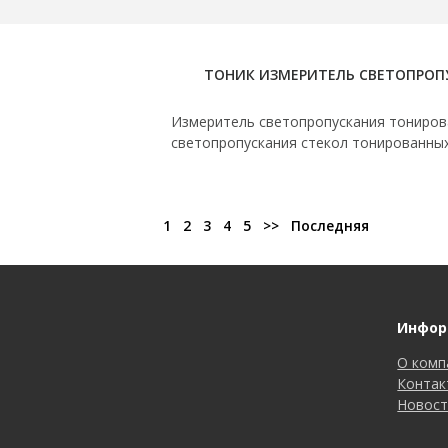
ТОНИК ИЗМЕРИТЕЛЬ СВЕТОПРОПУ
Измеритель светопропускания тониров
светопропускания стекол тонированных
1
2
3
4
5
>>
Последняя
Инфор
О комп
Контак
Новост