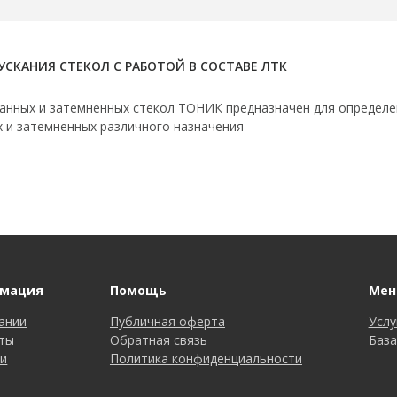
СКАНИЯ СТЕКОЛ С РАБОТОЙ В СОСТАВЕ ЛТК
анных и затемненных стекол ТОНИК предназначен для определе
 и затемненных различного назначения
мация
Помощь
Мен
ании
Публичная оферта
Услу
ты
Обратная связь
База
и
Политика конфиденциальности