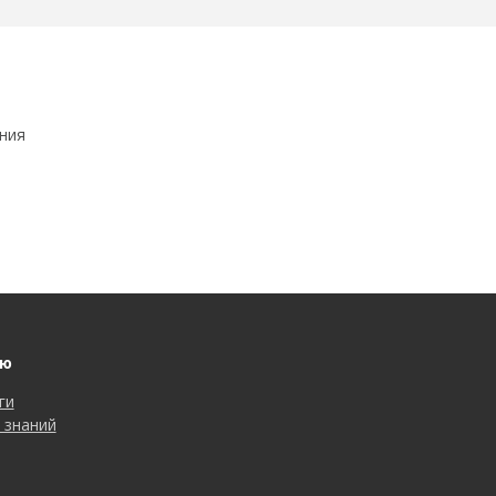
ния
ю
ги
 знаний